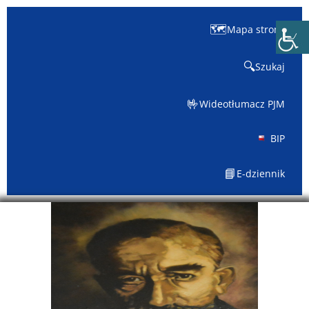
🗺️
Mapa strony
🔍
Szukaj
🤟
Wideotłumacz PJM
BIP
📘
E-dziennik