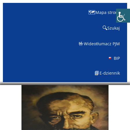
🗺️
Mapa strony
🔍
Szukaj
🤟
Wideotłumacz PJM
BIP
📘
E-dziennik