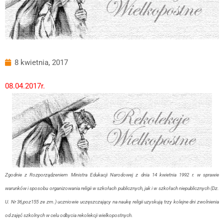
8 kwietnia, 2017
08.04.2017r.
Zgodnie z Rozporządzeniem Ministra Edukacji Narodowej
z dnia 14 kwietnia 1992 r. w sprawie
warunków i sposobu organizowania religii w szkołach publicznych, jak i w szkołach niepublicznych (Dz.
U. Nr 36,poz155 ze zm.) uczniowie uczęszczający na naukę religii uzyskują trzy kolejne dni zwolnienia
od zajęć szkolnych w celu odbycia rekolekcji wielkopostnych.