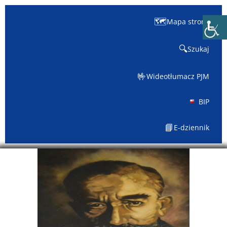
🗺️
Mapa strony
🔍
Szukaj
🤟
Wideotłumacz PJM
BIP
📘
E-dziennik