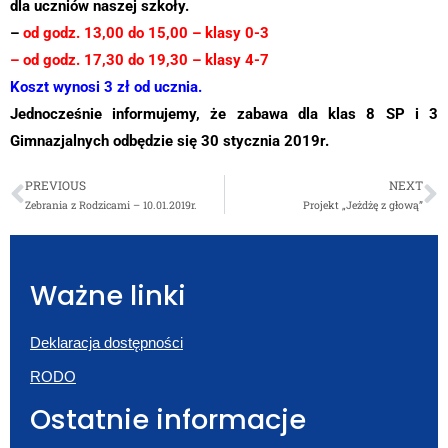
dla uczniów naszej szkoły.
–
od godz. 13,00 do 15,00 – klasy 0-3
– od godz. 17,30 do 19,30 – klasy 4-7
Koszt wynosi 3 zł od ucznia.
Jednocześnie informujemy, że zabawa dla klas 8 SP i 3
Gimnazjalnych odbędzie się 30 stycznia 2019r.
PREVIOUS
NEXT
Zebrania z Rodzicami – 10.01.2019r.
Projekt „Jeżdżę z głową”
Ważne linki
Deklaracja dostępności
RODO
Ostatnie informacje