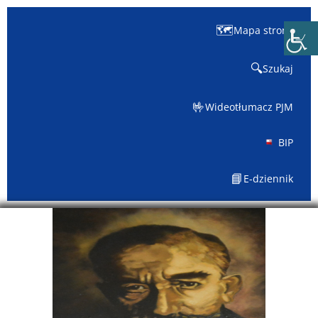
🗺️
Mapa strony
🔍
Szukaj
🤟
Wideotłumacz PJM
BIP
📘
E-dziennik