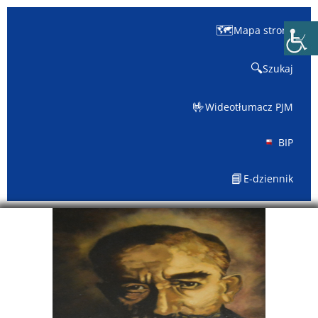
🗺️
Mapa strony
🔍
Szukaj
🤟
Wideotłumacz PJM
BIP
📘
E-dziennik