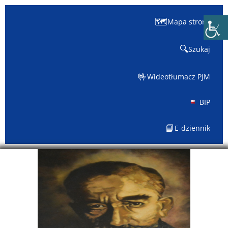
🗺️
Mapa strony
🔍
Szukaj
🤟
Wideotłumacz PJM
BIP
📘
E-dziennik