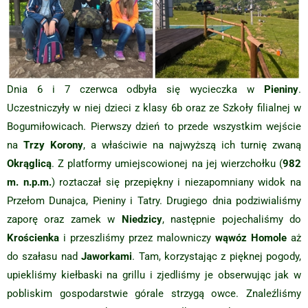
Dnia 6 i 7 czerwca odbyła się wycieczka w
Pieniny
.
Uczestniczyły w niej dzieci z klasy 6b oraz ze Szkoły filialnej w
Bogumiłowicach. Pierwszy dzień to przede wszystkim wejście
na
Trzy Korony
, a właściwie na najwyższą ich turnię zwaną
Okrąglicą
. Z platformy umiejscowionej na jej wierzchołku (
982
m. n.p.m.
) roztaczał się przepiękny i niezapomniany widok na
Przełom Dunajca, Pieniny i Tatry. Drugiego dnia podziwialiśmy
zaporę oraz zamek w
Niedzicy
, następnie pojechaliśmy do
Krościenka
i przeszliśmy przez malowniczy
wąwóz Homole
aż
do szałasu nad
Jaworkami
. Tam, korzystając z pięknej pogody,
upiekliśmy kiełbaski na grillu i zjedliśmy je obserwując jak w
pobliskim gospodarstwie górale strzygą owce. Znaleźliśmy