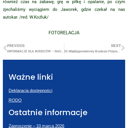
również czas na zabawę, grę w piłkę i opalanie, po czym
zjechaliśmy wyciągiem do Jaworek, gdzie czekał na nas
autokar. /red. W.Koźluk/
FOTORELACJA
PREVIOUS
NEXT
INFORMACJE DLA RODZICÓW – NAGRODY „WÓJTA GMINY WIERZCHOSŁAWICE „
III Międzypowiatowy Konkurs Przyrodniczy „Krajobrazy przekształcone przez człowieka”
Ważne linki
Deklaracja dostępności
RODO
Ostatnie informacje
Zaproszenie – 10 marca 2026