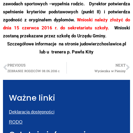
zawodach sportowych –wypełnia rodzic. Dyrektor potwierdza
spełnienie kryteriów podstawowych (punkt II) i potwierdza
zgodność z oryginałem
dyplomów.
Wnioski należy złożyć do
dnia 15 czerwca 2016 r. do sekretariatu szkoły.
Wnioski
zostaną przekazane przez szkołę do Urzędu Gminy.
Szczegółowe informacje na stronie judowierzchoslawice.pl
lub u trenera p. Pawła Kity
PREVIOUS
NEXT
ZEBRANIE RODZICÓW 08.06.2016 r.
Wycieczka w Pieniny
Ważne linki
Deklaracja dostępności
RODO