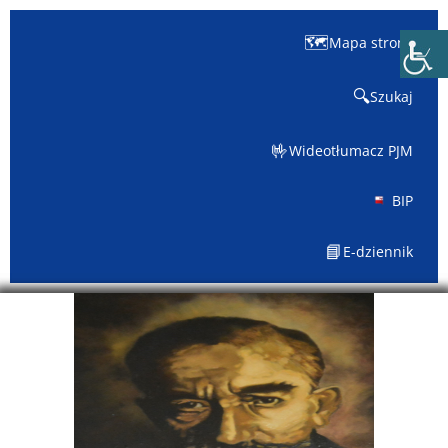
🗺️
Mapa strony
🔍
Szukaj
🤟
Wideotłumacz PJM
BIP
📘
E-dziennik