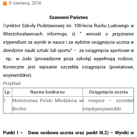
9 czerwca, 2016
Szanowni Państwo
D
yrektor Szkoły Podstawowej im. 100-lecia Ruchu Ludowego w
Wierzchosławicach informuje, iż ”
wnioski o przyznanie
stypendium za wyniki w nauce i za wybitne osiągnięcia ucznia w
dziedzinie nauki sztuki lub sportu” –
za osiągnięcia sportowe w
np.: w Judo (prowadzone poza szkołą) wypełniają rodzice.
Konieczne jest wpisanie szczebla osiągnięcia (powiatowe,
wojewódzkie).
Przykład:
Lp.
Nazwa konkursu
Osiągnięcia ucznia
1.
Mistrzostwa Polski Młodzików w
I miejsce – szczebel
Bochni
międzywojewódzki
Punkt I – Dane osobowe ucznia oraz punkt III.2) – Wyniki w