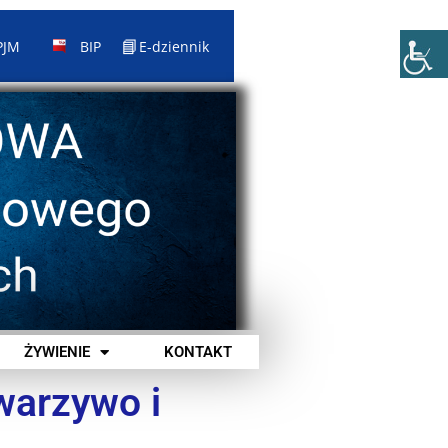
📘
PJM
BIP
E-dziennik
ŻYWIENIE
KONTAKT
warzywo i