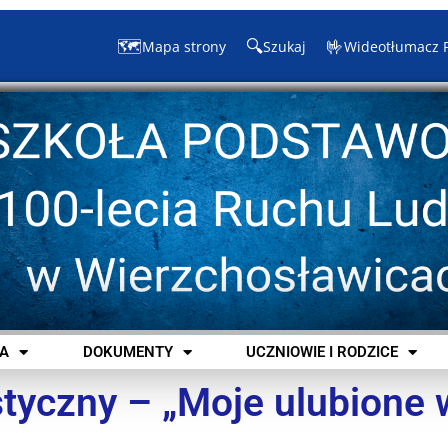
🗺️
🔍
🤟
Mapa strony
Szukaj
Wideotłumacz 
A
DOKUMENTY
UCZNIOWIE I RODZICE
styczny – „Moje ulubione 