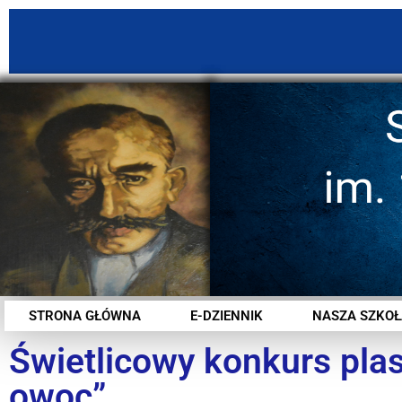
STRONA GŁÓWNA
E-DZIENNIK
NASZA SZKOŁ
Świetlicowy konkurs pla
owoc”