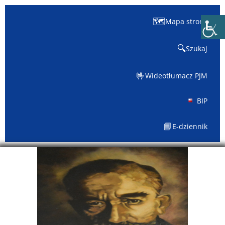
🗺️
Mapa strony
🔍
Szukaj
🤟
Wideotłumacz PJM
BIP
📘
E-dziennik