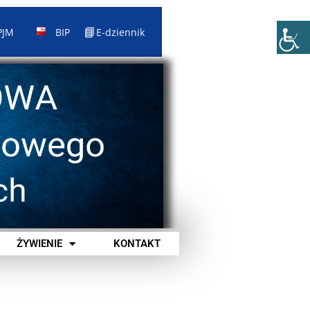
📘
PJM
BIP
E-dziennik
ŻYWIENIE
KONTAKT