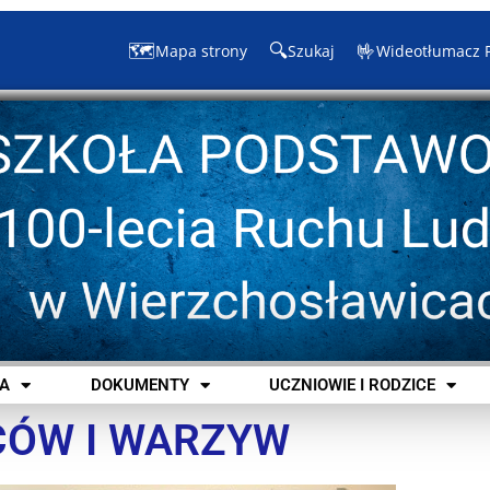
🗺️
🔍
🤟
Mapa strony
Szukaj
Wideotłumacz 
A
DOKUMENTY
UCZNIOWIE I RODZICE
CÓW I WARZYW