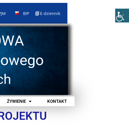
📘
PJM
BIP
E-dziennik
ŻYWIENIE
KONTAKT
PROJEKTU