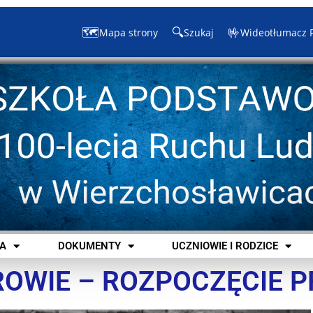
🗺️
🔍
🤟
Mapa strony
Szukaj
Wideotłumacz 
A
DOKUMENTY
UCZNIOWIE I RODZICE
OWIE – ROZPOCZĘCIE 