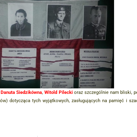
,
Danuta Siedzikówna
,
Witold Pilecki
oraz szczególnie nam bliski, 
dziców) dotycząca tych wyjątkowych, zasługujących na pamięć i s