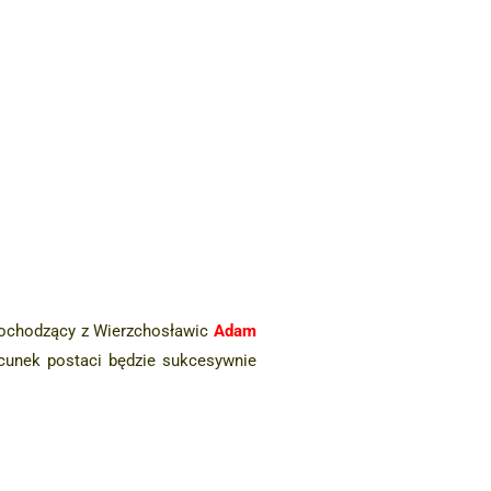
pochodzący z Wierzchosławic
Adam
zacunek postaci będzie sukcesywnie