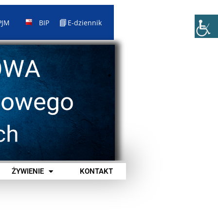
📘
PJM
BIP
E-dziennik
ŻYWIENIE
KONTAKT