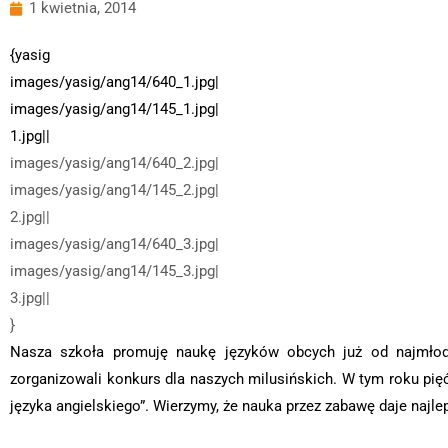
1 kwietnia, 2014
{yasig
images/yasig/ang14/640_1.jpg|
images/yasig/ang14/145_1.jpg|
1.jpg||
images/yasig/ang14/640_2.jpg|
images/yasig/ang14/145_2.jpg|
2.jpg||
images/yasig/ang14/640_3.jpg|
images/yasig/ang14/145_3.jpg|
3.jpg||
}
Nasza szkoła promuję naukę języków obcych już od najmłods
zorganizowali konkurs dla naszych milusińskich. W tym roku pięć
języka angielskiego”. Wierzymy, że nauka przez zabawę daje najle