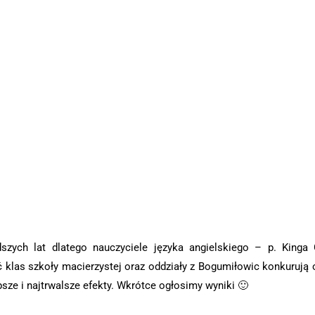
zych lat dlatego nauczyciele języka angielskiego – p. Kinga 
 klas szkoły macierzystej oraz oddziały z Bogumiłowic konkurują o
psze i najtrwalsze efekty. Wkrótce ogłosimy wyniki 🙂