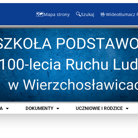
🗺️
🔍
🤟
Mapa strony
Szukaj
Wideotłumacz 
A
DOKUMENTY
UCZNIOWIE I RODZICE