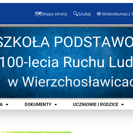
🗺️
🔍
🤟
Mapa strony
Szukaj
Wideotłumacz 
A
DOKUMENTY
UCZNIOWIE I RODZICE