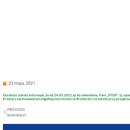
23 maja, 2021
Dyrektor szkoły informuje, że od 24.05.2021 aż do odwołania, Pani „STOP”, tj. opie
Proszę o zachowanie szczególnej ostrożności w drodze do i ze szkoły przy przejściu
PREVIOUS
KOMUNIKAT