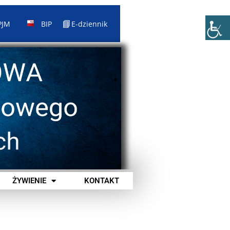
📘
PJM
BIP
E-dziennik
ŻYWIENIE
KONTAKT