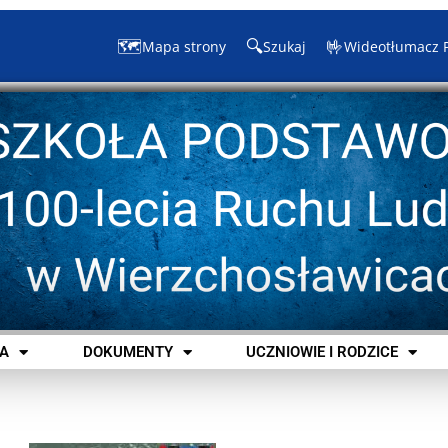
🗺️
🔍
🤟
Mapa strony
Szukaj
Wideotłumacz 
A
DOKUMENTY
UCZNIOWIE I RODZICE