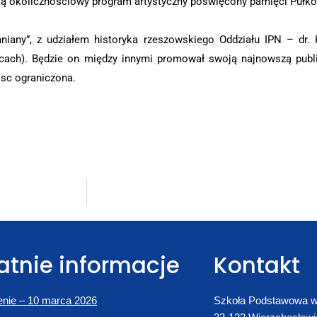
ją okolicznościowy program artystyczny poświęcony pamięci Puł
mniany”, z udziałem historyka rzeszowskiego Oddziału IPN – dr.
icach). Będzie on między innymi promował swoją najnowszą publi
jsc ograniczona.
atnie informacje
Kontakt
nie – 10 marca 2026
Szkoła Podstawowa w