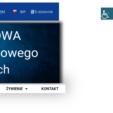
📘
PJM
BIP
E-dziennik
ŻYWIENIE
KONTAKT