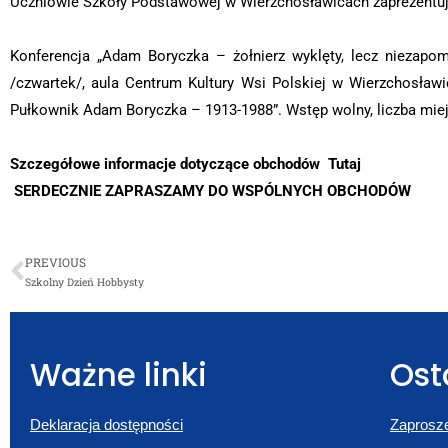
Uczniowie Szkoły Podstawowej w Wierzchosławicach zaprezentu
Konferencja „Adam Boryczka – żołnierz wyklęty, lecz niezapo
/czwartek/, aula Centrum Kultury Wsi Polskiej w Wierzchosław
Pułkownik Adam Boryczka – 1913-1988”. Wstęp wolny, liczba mie
Szczegółowe informacje dotyczące obchodów
Tutaj
SERDECZNIE ZAPRASZAMY DO WSPÓLNYCH OBCHODÓW
PREVIOUS
Szkolny Dzień Hobbysty
Ważne linki
Ost
Deklaracja dostępności
Zaprosze