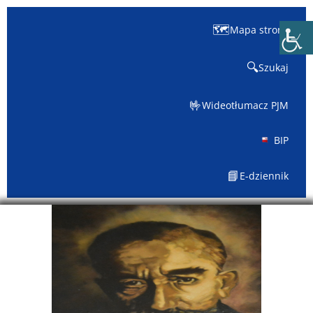
🗺️
Mapa strony
🔍
Szukaj
🤟
Wideotłumacz PJM
BIP
📘
E-dziennik