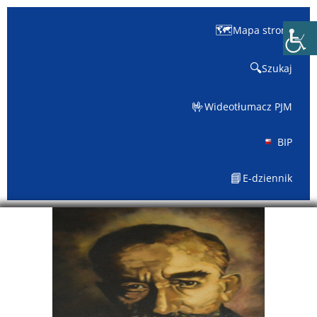
🗺️
Mapa strony
🔍
Szukaj
🤟
Wideotłumacz PJM
BIP
📘
E-dziennik