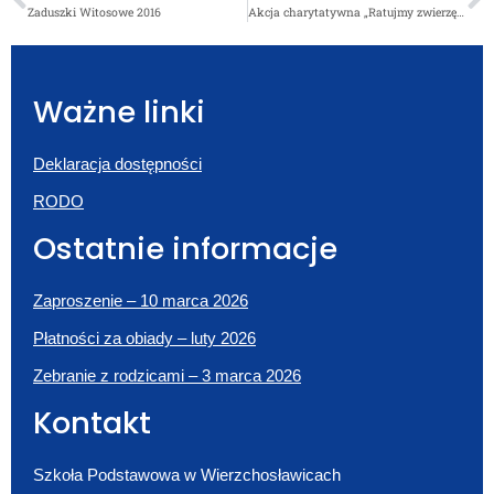
Zaduszki Witosowe 2016
Akcja charytatywna „Ratujmy zwierzęta XII – Azor moim przyjacielem” SK TOZRP ŚWIETLICOWE „ANIOŁY ZE SZKOŁY”
Ważne linki
Deklaracja dostępności
RODO
Ostatnie informacje
Zaproszenie – 10 marca 2026
Płatności za obiady – luty 2026
Zebranie z rodzicami – 3 marca 2026
Kontakt
Szkoła Podstawowa w Wierzchosławicach