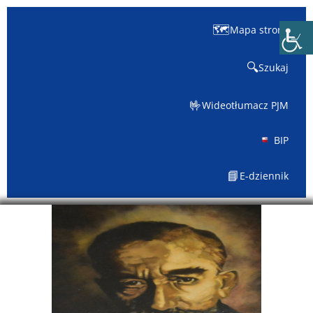
🗺️
Mapa strony
🔍
Szukaj
🤟
Wideotłumacz PJM
BIP
📘
E-dziennik