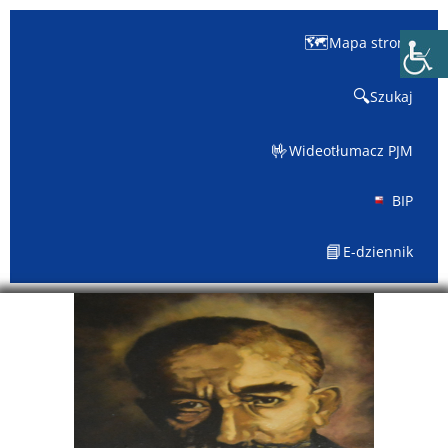
🗺️
Mapa strony
🔍
Szukaj
🤟
Wideotłumacz PJM
BIP
📘
E-dziennik