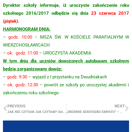
Dyrektor szkoły informuje, iż uroczyste zakończenie roku
szkolnego 2016/2017 odbędzie się dnia
23 czerwca 2017
(piątek)
.
HARMONOGRAM DNIA:
–
godz. 10:00
– MSZA ŚW. W KOŚCIELE PARAFIALNYM W
WIERZCHOSŁAWICACH
–
ok. godz. 11:00
– UROCZYSTA AKADEMIA
W tym dniu dla uczniów dowożonych autobusem szkolnym
będzie zorganizowany dowóz:
–
godz. 9:30
– wyjazd z I przystanku na Dwudniakach
–
ok. godz. 12:30
– powrót ze szkoły po uroczystej akademii i
zakończeniu roku szkolnego
PREVIOUS
NEXT
JAK NIE CZYTAM JAK CZYTAM? Ustanawiamy rekord czytania w jednym momencie.
„SREBRNE SERDUSZKO EMPATII” – WYRÓŻNIENIE ZA WOLONTARIAT