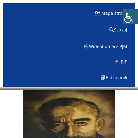
🗺️
Mapa strony
🔍
Szukaj
🤟
Wideotłumacz PJM
BIP
📘
E-dziennik