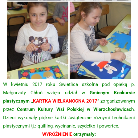
W kwietniu 2017 roku Świetlica szkolna pod opieką p.
Małgorzaty Chłoń wzięła udział w
Gminnym Konkursie
plastycznym „
KARTKA WIELKANOCNA 2017
”
zorganizowanym
przez
Centrum Kultury Wsi Polskiej w Wierzchosławicach
.
Dzieci wykonały piękne kartki świąteczne różnymi technikami
plastycznymi tj.: quilling, wycinanie, szydełko i powertex.
WYRÓŻNIENIE
otrzymały: