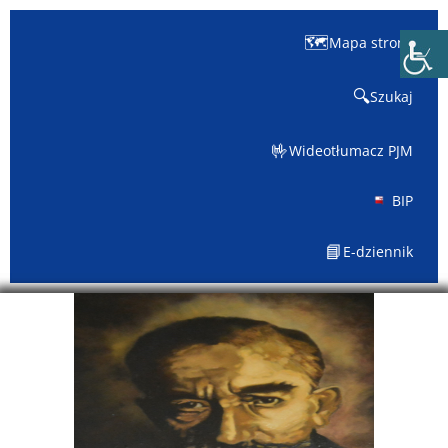
🗺️
Mapa strony
🔍
Szukaj
🤟
Wideotłumacz PJM
BIP
📘
E-dziennik