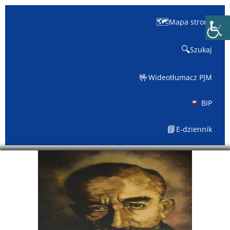
🗺️
Mapa strony
🔍
Szukaj
🤟
Wideotłumacz PJM
BIP
📘
E-dziennik