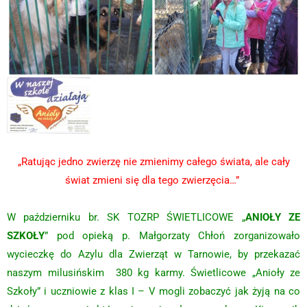
„Ratując jedno zwierzę nie zmienimy całego świata, ale cały
świat zmieni się dla tego zwierzęcia…”
W październiku br. SK TOZRP ŚWIETLICOWE „
ANIOŁY ZE
SZKOŁY
” pod opieką p. Małgorzaty Chłoń zorganizowało
wycieczkę do Azylu dla Zwierząt w Tarnowie, by przekazać
naszym milusińskim 380 kg karmy. Świetlicowe „Anioły ze
Szkoły” i uczniowie z klas I – V mogli zobaczyć jak żyją na co