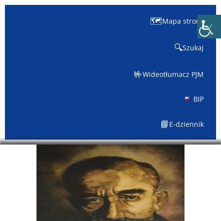
🗺️
Mapa strony
🔍
Szukaj
🤟
Wideotłumacz PJM
BIP
📘
E-dziennik