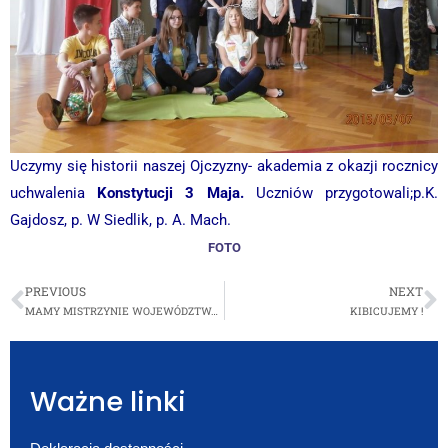
Uczymy się historii naszej Ojczyzny- akademia z okazji rocznicy
uchwalenia
Konstytucji 3 Maja.
Uczniów przygotowali;p.K.
Gajdosz, p. W Siedlik, p. A. Mach.
FOTO
PREVIOUS
NEXT
MAMY MISTRZYNIE WOJEWÓDZTWA MAŁOPOLSKIEGO
KIBICUJEMY !
Ważne linki