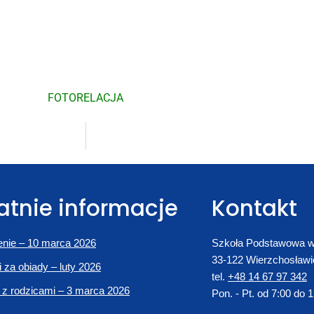
FOTORELACJA
atnie informacje
Kontakt
nie – 10 marca 2026
Szkoła Podstawowa w
33-122 Wierzchosławi
i za obiady – luty 2026
tel.
+48 14 67 97 342
 z rodzicami – 3 marca 2026
Pon. - Pt. od 7:00 do 