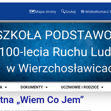
🗺️
🔍
🤟
Mapa strony
Szukaj
Wideotłumacz 
A
DOKUMENTY
UCZNIOWIE I RODZICE
otna „Wiem Co Jem”