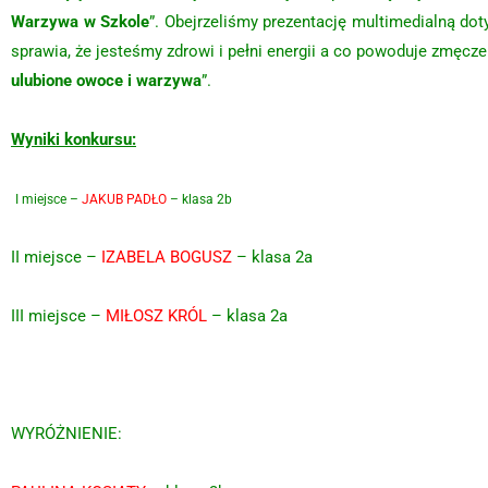
Warzywa w Szkole
”. Obejrzeliśmy prezentację multimedialną do
sprawia, że jesteśmy zdrowi i pełni energii a co powoduje zmęczen
ulubione owoce i warzywa
”.
Wyniki konkursu:
I miejsce –
JAKUB PADŁO
– klasa 2b
II miejsce –
IZABELA BOGUSZ
– klasa 2a
III miejsce –
MIŁOSZ KRÓL
– klasa 2a
WYRÓŻNIENIE: