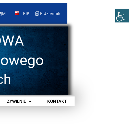
📘
PJM
BIP
E-dziennik
ŻYWIENIE
KONTAKT