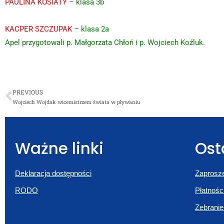
PAULINA KOSIATY
– klasa 3b
KACPER SZCZUPAK
– klasa 2a
Apel przygotowali p. Małgorzata Chłoń i p. Wojciech Koźluk.
PREVIOUS
Wojciech Wojdak wicemistrzem świata w pływaniu
Ważne linki
Ost
Deklaracja dostępności
Zaprosze
RODO
Płatnośc
Zebranie