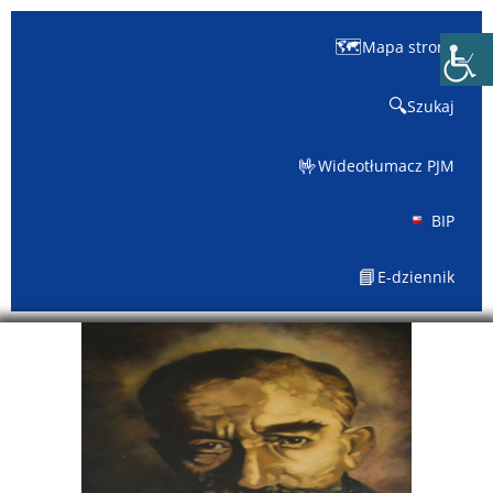
🗺️
Mapa strony
🔍
Szukaj
🤟
Wideotłumacz PJM
BIP
📘
E-dziennik