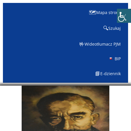
🗺️
Mapa strony
🔍
Szukaj
🤟
Wideotłumacz PJM
BIP
📘
E-dziennik