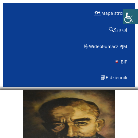
🗺️
Mapa strony
🔍
Szukaj
🤟
Wideotłumacz PJM
BIP
📘
E-dziennik