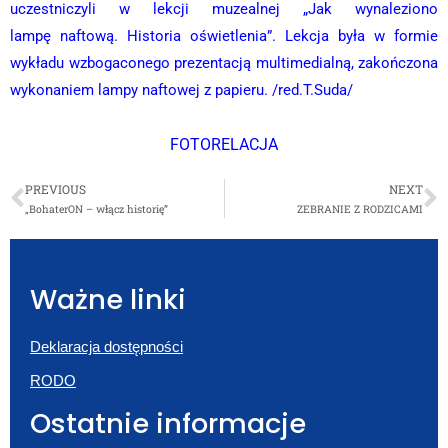
uczestniczyli w lekcji muzealnej „Jak wynaleziono
lampę naftową. Historia oświetlenia”. Lekcja była w formie
wykładu wzbogaconego prezentacją multimedialną, zakończona
wykonaniem lampy naftowej z papieru. /red.T.Suda/
FOTORELACJA
PREVIOUS
NEXT
„BohaterON – włącz historię”
ZEBRANIE Z RODZICAMI
Ważne linki
Deklaracja dostępności
RODO
Ostatnie informacje