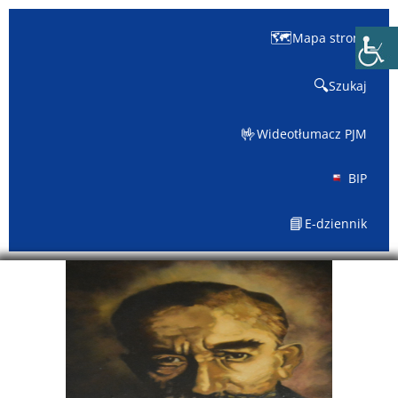
🗺️
Mapa strony
🔍
Szukaj
🤟
Wideotłumacz PJM
BIP
📘
E-dziennik