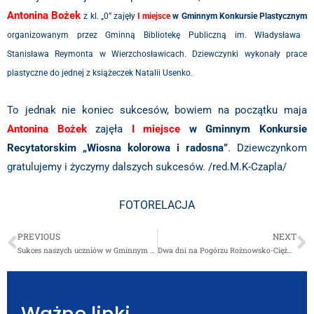
Antonina Bożek
z kl. „0”
zajęły
I miejsce
w Gminnym Konkursie Plastycznym
organizowanym przez Gminną Bibliotekę Publiczną im. Władysława
Stanisława Reymonta w Wierzchosławicach. Dziewczynki wykonały prace
plastyczne do jednej z książeczek Natalii Usenko.
To jednak nie koniec sukcesów, bowiem na początku maja
Antonina Bożek
zajęła
I miejsce
w Gminnym Konkursie
Recytatorskim „Wiosna kolorowa i radosna”
. Dziewczynkom
gratulujemy i życzymy dalszych sukcesów. /red.M.K-Czapla/
FOTORELACJA
PREVIOUS
NEXT
Sukces naszych uczniów w Gminnym Konkursie Języka Angielskiego
Dwa dni na Pogórzu Rożnowsko-Ciężkowickim
Ważne linki