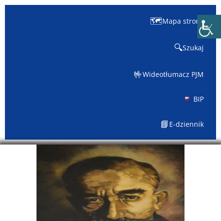
🗺️
Mapa strony
🔍
Szukaj
🤟
Wideotłumacz PJM
BIP
📘
E-dziennik