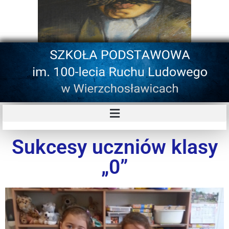
Sukcesy uczniów klasy
„0”