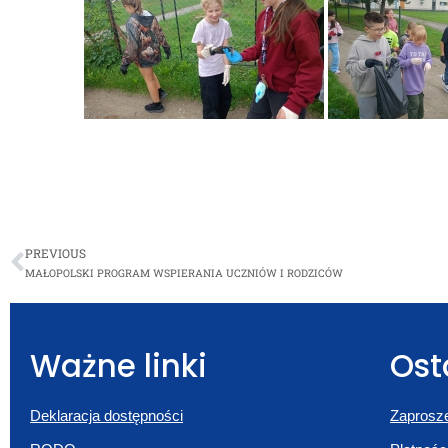
PREVIOUS
MAŁOPOLSKI PROGRAM WSPIERANIA UCZNIÓW I RODZICÓW
Ważne linki
Ost
Deklaracja dostępności
Zaprosze