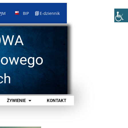
📘
PJM
BIP
E-dziennik
ŻYWIENIE
KONTAKT