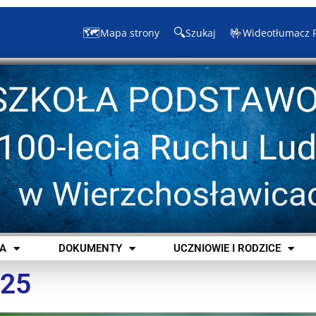
🗺️
🔍
🤟
Mapa strony
Szukaj
Wideotłumacz 
A
DOKUMENTY
UCZNIOWIE I RODZICE
025