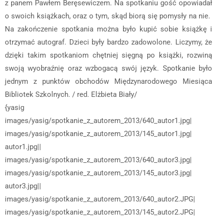
z panem Pawłem Beręsewiczem. Na spotkaniu gość opowiadał
o swoich książkach, oraz o tym, skąd biorą się pomysły na nie.
Na zakończenie spotkania można było kupić sobie książkę i
otrzymać autograf. Dzieci były bardzo zadowolone. Liczymy, że
dzięki takim spotkaniom chętniej sięgną po książki, rozwiną
swoją wyobraźnię oraz wzbogacą swój język. Spotkanie było
jednym z punktów obchodów Międzynarodowego Miesiąca
Bibliotek Szkolnych. / red. Elżbieta Biały/
{yasig
images/yasig/spotkanie_z_autorem_2013/640_autor1.jpg|
images/yasig/spotkanie_z_autorem_2013/145_autor1.jpg|
autor1.jpg||
images/yasig/spotkanie_z_autorem_2013/640_autor3.jpg|
images/yasig/spotkanie_z_autorem_2013/145_autor3.jpg|
autor3.jpg||
images/yasig/spotkanie_z_autorem_2013/640_autor2.JPG|
images/yasig/spotkanie_z_autorem_2013/145_autor2.JPG|