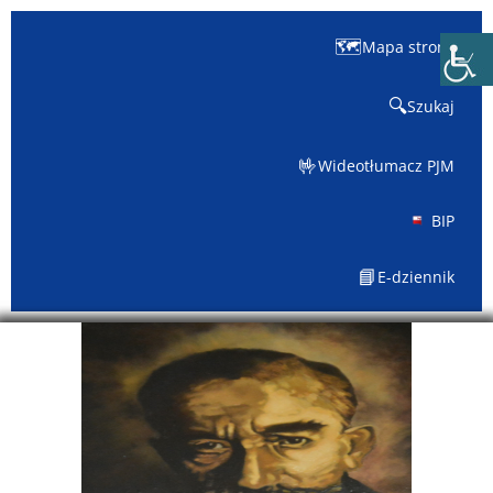
🗺️
Mapa strony
🔍
Szukaj
🤟
Wideotłumacz PJM
BIP
📘
E-dziennik