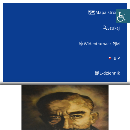
🗺️
Mapa strony
🔍
Szukaj
🤟
Wideotłumacz PJM
BIP
📘
E-dziennik