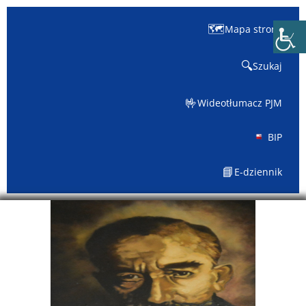
🗺️
Mapa strony
🔍
Szukaj
🤟
Wideotłumacz PJM
BIP
📘
E-dziennik