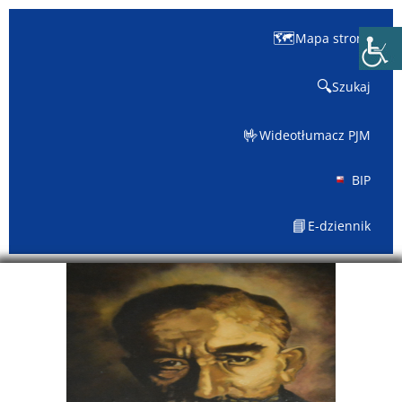
treści
🗺️
Mapa strony
🔍
Szukaj
🤟
Wideotłumacz PJM
BIP
📘
E-dziennik