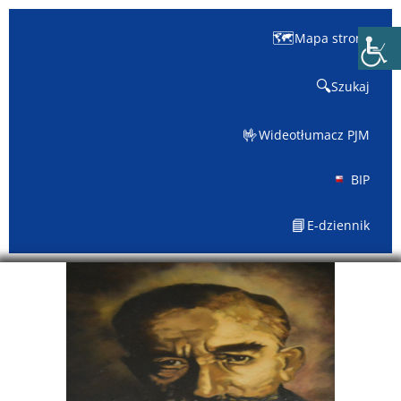
🗺️
Mapa strony
🔍
Szukaj
🤟
Wideotłumacz PJM
BIP
📘
E-dziennik