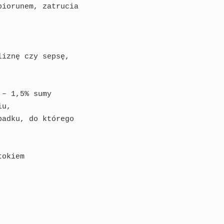
iorunem, zatrucia

iznę czy sepsę,

– 1,5% sumy

u,

adku, do którego

okiem
