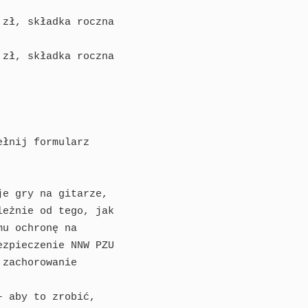
zł, składka roczna

zł, składka roczna

łnij formularz

e gry na gitarze,

eżnie od tego, jak

u ochronę na

zpieczenie NNW PZU

zachorowanie

 aby to zrobić,
