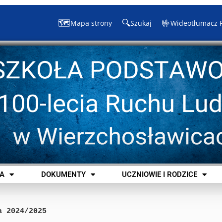
🗺️
🔍
🤟
Mapa strony
Szukaj
Wideotłumacz 
A
DOKUMENTY
UCZNIOWIE I RODZICE
a 2024/2025