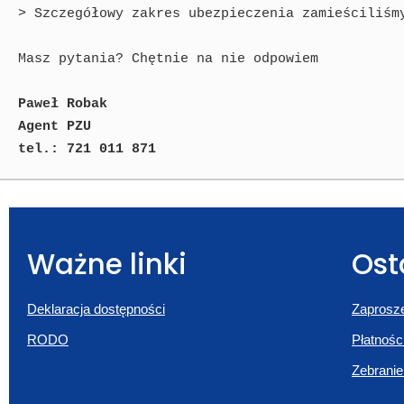
> Szczegółowy zakres ubezpieczenia zamieściliśmy
Paweł Robak

Agent PZU

tel.: 721 011 871
Ważne linki
Ost
Deklaracja dostępności
Zaprosze
RODO
Płatnośc
Zebranie