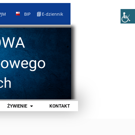
📘
PJM
BIP
E-dziennik
ŻYWIENIE
KONTAKT