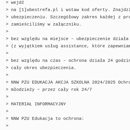
> wejdź

> na [1]ubestrefa.pl i wstaw kod oferty. Znajdzi
> ubezpieczeniu. Szczegółowy zakres każdej z pro
> zamieściliśmy w załączniku.

> 

> bez względu na miejsce – ubezpieczenie działa 
> (z wyjątkiem usług assistance, które zapewniam
> 

> bez względu na czas – ochrona działa 24 godzin
> cały okres ubezpieczenia.

> 

> NNW PZU EDUKACJA AKCJA SZKOLNA 2024/2025 Ochro
> młodzieży − przez cały rok 24/7

> 

> MATERIAŁ INFORMACYJNY

> 

> NNW PZU Edukacja to ochrona:

> 
