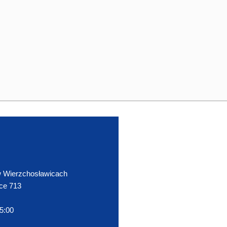
 Wierzchosławicach
ce 713
15:00