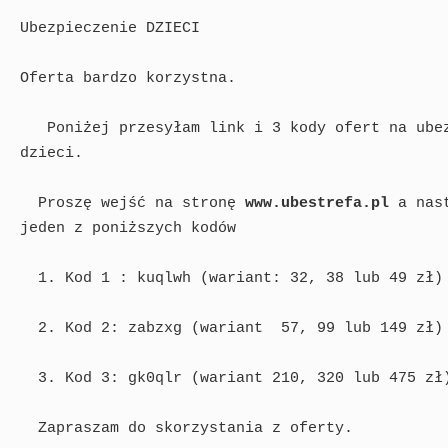
Ubezpieczenie DZIECI

Oferta bardzo korzystna.

   Poniżej przesyłam link i 3 kody ofert na ubezpieczenie NNW dla

dzieci.

  Proszę wejść na stronę 
www.ubestrefa.pl
 a nas
jeden z poniższych kodów

  1. Kod 1 : kuqlwh (wariant: 32, 38 lub 49 zł)

  2. Kod 2: zabzxg (wariant  57, 99 lub 149 zł)

  3. Kod 3: gk0qlr (wariant 210, 320 lub 475 zł)

  Zapraszam do skorzystania z oferty.
