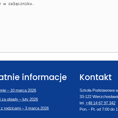
 w załączniku.

atnie informacje
Kontakt
nie – 10 marca 2026
Szkoła Podstawowa w
33-122 Wierzchosławi
i za obiady – luty 2026
tel.
+48 14 67 97 342
 z rodzicami – 3 marca 2026
Pon. - Pt. od 7:00 do 