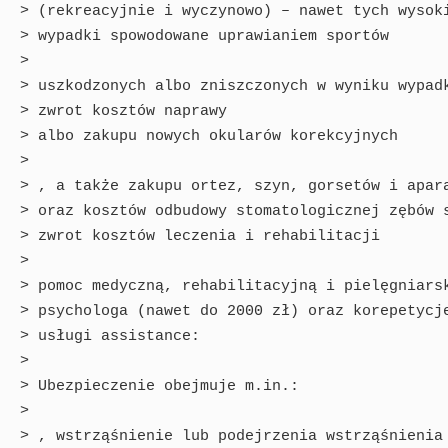
> (rekreacyjnie i wyczynowo) – nawet tych wysoki
> wypadki spowodowane uprawianiem sportów

> 

> uszkodzonych albo zniszczonych w wyniku wypadk
> zwrot kosztów naprawy

> albo zakupu nowych okularów korekcyjnych

> 

> , a także zakupu ortez, szyn, gorsetów i apara
> oraz kosztów odbudowy stomatologicznej zębów s
> zwrot kosztów leczenia i rehabilitacji

> 

> pomoc medyczną, rehabilitacyjną i pielęgniarsk
> psychologa (nawet do 2000 zł) oraz korepetycje
> usługi assistance:

> 

> Ubezpieczenie obejmuje m.in.:

> 

> , wstrząśnienie lub podejrzenia wstrząśnienia 