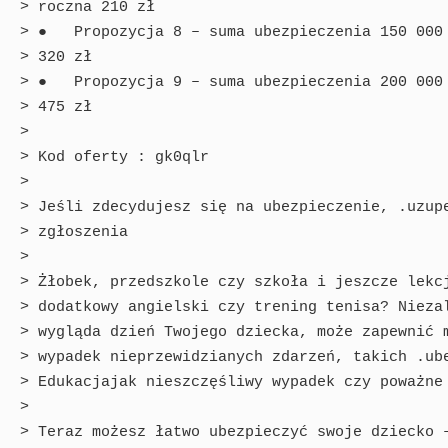
> roczna 210 zł

> ●   Propozycja 8 – suma ubezpieczenia 150 000 
> 320 zł

> ●   Propozycja 9 – suma ubezpieczenia 200 000 
> 475 zł

> 

> Kod oferty : gk0qlr

> 

> Jeśli zdecydujesz się na ubezpieczenie, .uzupe
> zgłoszenia

> 

> Żłobek, przedszkole czy szkoła i jeszcze lekcj
> dodatkowy angielski czy trening tenisa? Niezal
> wygląda dzień Twojego dziecka, może zapewnić m
> wypadek nieprzewidzianych zdarzeń, takich .ube
> Edukacjajak nieszczęśliwy wypadek czy poważne 
> 

> Teraz możesz łatwo ubezpieczyć swoje dziecko –