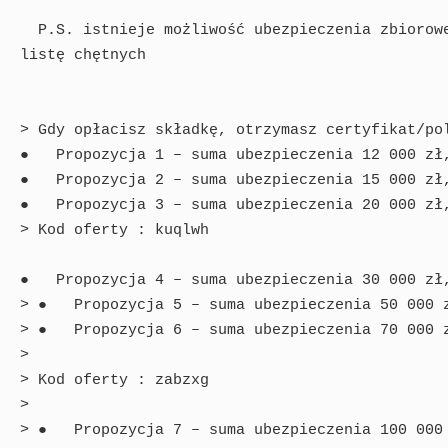
  P.S. istnieje możliwość ubezpieczenia zbiorowego - Szkoła stwarza

listę chętnych

> Gdy opłacisz składkę, otrzymasz certyfikat/pol
●   Propozycja 1 – suma ubezpieczenia 12 000 zł,
●   Propozycja 2 – suma ubezpieczenia 15 000 zł,
●   Propozycja 3 – suma ubezpieczenia 20 000 zł,
> Kod oferty : kuqlwh

●   Propozycja 4 – suma ubezpieczenia 30 000 zł,
> ●   Propozycja 5 – suma ubezpieczenia 50 000 z
> ●   Propozycja 6 – suma ubezpieczenia 70 000 z
> 

> Kod oferty : zabzxg

> 

> ●   Propozycja 7 – suma ubezpieczenia 100 000 