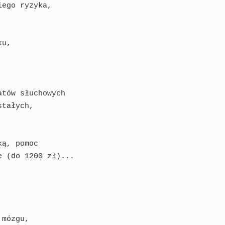
ego ryzyka,

u,

tów słuchowych

tałych,

ą, pomoc

 (do 1200 zł)...

mózgu,
