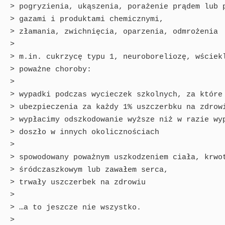
> pogryzienia, ukąszenia, porażenie prądem lub p
> gazami i produktami chemicznymi,

> złamania, zwichnięcia, oparzenia, odmrożenia

> 

> m.in. cukrzycę typu 1, neuroboreliozę, wściekl
> poważne choroby:

> 

> wypadki podczas wycieczek szkolnych, za które 
> ubezpieczenia za każdy 1% uszczerbku na zdrowi
> wypłacimy odszkodowanie wyższe niż w razie wyp
> doszło w innych okolicznościach

> 

> spowodowany poważnym uszkodzeniem ciała, krwot
> śródczaszkowym lub zawałem serca,

> trwały uszczerbek na zdrowiu

> 

> …a to jeszcze nie wszystko.

> 
