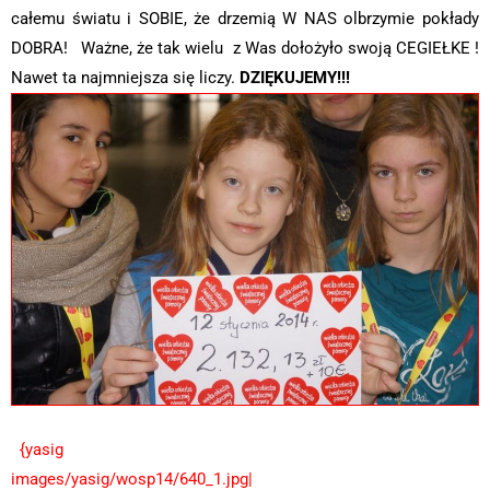
całemu światu i SOBIE, że drzemią W NAS olbrzymie pokłady
DOBRA! Ważne, że tak wielu z Was dołożyło swoją CEGIEŁKE !
Nawet ta najmniejsza się liczy.
DZIĘKUJEMY!!!
{yasig
images/yasig/wosp14/640_1.jpg|