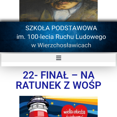
22- FINAŁ – NA
RATUNEK Z WOŚP