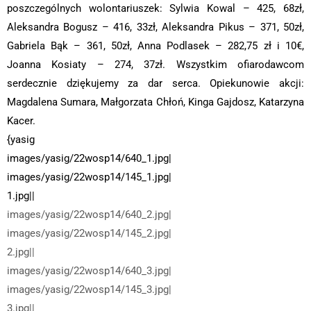
poszczególnych wolontariuszek: Sylwia Kowal – 425, 68zł,
Aleksandra Bogusz – 416, 33zł, Aleksandra Pikus – 371, 50zł,
Gabriela Bąk – 361, 50zł, Anna Podlasek – 282,75 zł i 10€,
Joanna Kosiaty – 274, 37zł. Wszystkim ofiarodawcom
serdecznie dziękujemy za dar serca. Opiekunowie akcji:
Magdalena Sumara, Małgorzata Chłoń, Kinga Gajdosz, Katarzyna
Kacer.
{yasig
images/yasig/22wosp14/640_1.jpg|
images/yasig/22wosp14/145_1.jpg|
1.jpg||
images/yasig/22wosp14/640_2.jpg|
images/yasig/22wosp14/145_2.jpg|
2.jpg||
images/yasig/22wosp14/640_3.jpg|
images/yasig/22wosp14/145_3.jpg|
3.jpg||