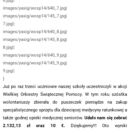
6.jpg||
images/yasig/wosp14/640_7.jpg|
images/yasig/wosp14/145_7.jpg|
7.jpg||
images/yasig/wosp14/640_8.jpg|
images/yasig/wosp14/145_8.jpg|
8.jpg||
images/yasig/wosp14/640_9.jpg|
images/yasig/wosp14/145_9.jpg|
9.jpg||
}
J
uż po raz trzeci uczniowie naszej szkoły uczestniczyli w akcji
Wielkiej Orkiestry Świątecznej Pomocy. W tym roku szóstka
wolontariuszy zbierała do puszeczek pieniądze na zakup
specjalistycznego sprzętu dla dziecięcej medycyny ratunkowej a
także godnej opieki medycznej seniorów.
Udało nam się zebrać
2.132,13 zł oraz 10 €.
Dziękujemy!!! Oto wyniki