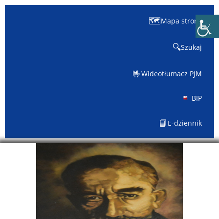
🗺️
Mapa strony
🔍
Szukaj
🤟
Wideotłumacz PJM
BIP
📘
E-dziennik