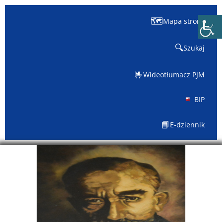
🗺️
Mapa strony
🔍
Szukaj
🤟
Wideotłumacz PJM
BIP
📘
E-dziennik