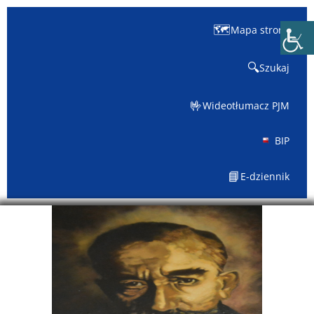
🗺️
Mapa strony
🔍
Szukaj
🤟
Wideotłumacz PJM
BIP
📘
E-dziennik