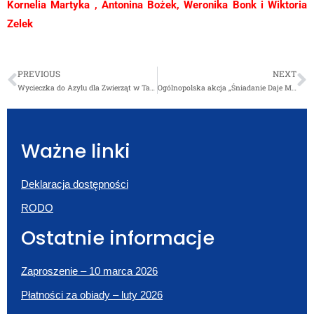
Kornelia Martyka , Antonina Bożek, Weronika Bonk i Wiktoria
Zelek
PREVIOUS
NEXT
Wycieczka do Azylu dla Zwierząt w Tarnowie SK TOZRP ŚWIETLICOWE „ANIOŁY ZE SZKOŁY”
Ogólnopolska akcja „Śniadanie Daje Moc”
Ważne linki
Deklaracja dostępności
RODO
Ostatnie informacje
Zaproszenie – 10 marca 2026
Płatności za obiady – luty 2026