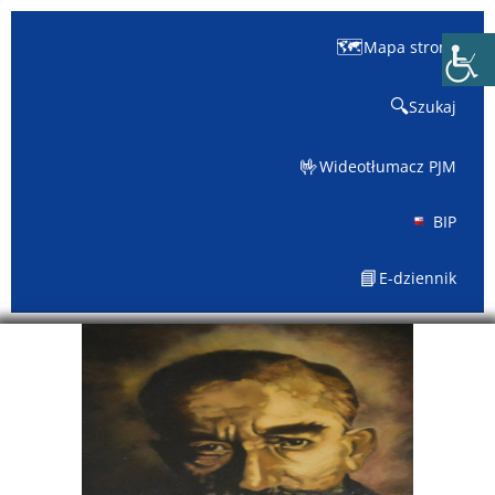
🗺️
Mapa strony
🔍
Szukaj
🤟
Wideotłumacz PJM
BIP
📘
E-dziennik