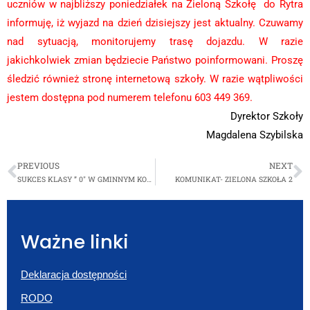
uczniów w najbliższy poniedziałek na Zieloną Szkołę do Rytra
informuję, iż wyjazd na dzień dzisiejszy jest aktualny. Czuwamy
nad sytuacją, monitorujemy trasę dojazdu. W razie
jakichkolwiek zmian będziecie Państwo poinformowani. Proszę
śledzić również stronę internetową szkoły. W razie wątpliwości
jestem dostępna pod numerem telefonu 603 449 369.
Dyrektor Szkoły
Magdalena Szybilska
PREVIOUS
NEXT
SUKCES KLASY ” 0″ W GMINNYM KONKURSIE PLASTYCZNYM
KOMUNIKAT- ZIELONA SZKOŁA 2
Ważne linki
Deklaracja dostępności
RODO