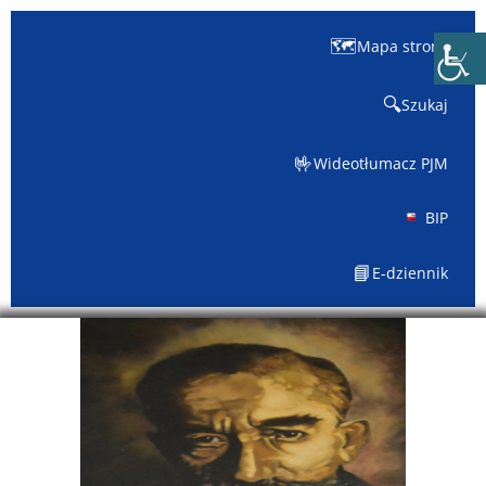
🗺️
Mapa strony
🔍
Szukaj
🤟
Wideotłumacz PJM
BIP
📘
E-dziennik