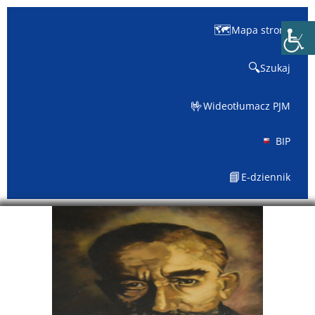
🗺️
Mapa strony
🔍
Szukaj
🤟
Wideotłumacz PJM
BIP
📘
E-dziennik