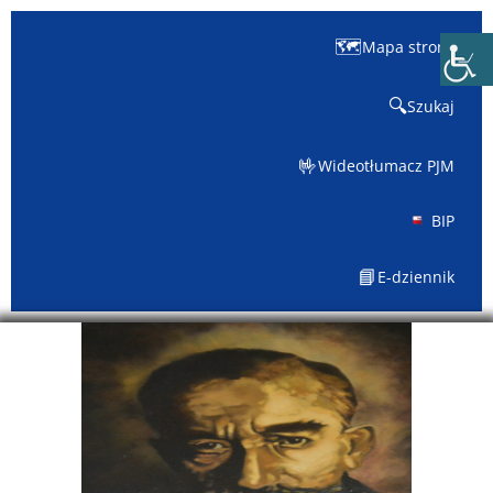
🗺️
Mapa strony
🔍
Szukaj
🤟
Wideotłumacz PJM
BIP
📘
E-dziennik