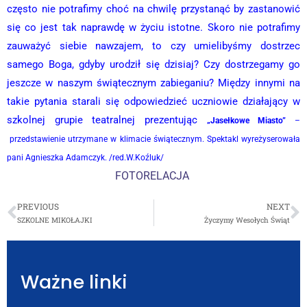
często nie potrafimy choć na chwilę przystanąć by zastanowić
się co jest tak naprawdę w życiu istotne. Skoro nie potrafimy
zauważyć siebie nawzajem, to czy umielibyśmy dostrzec
samego Boga, gdyby urodził się dzisiaj? Czy dostrzegamy go
jeszcze w naszym świątecznym zabieganiu? Między innymi na
takie pytania starali się odpowiedzieć uczniowie działający w
szkolnej grupie teatralnej prezentując
„Jasełkowe Miasto”
–
przedstawienie utrzymane w klimacie świątecznym. Spektakl wyreżyserowała
pani Agnieszka Adamczyk. /red.W.Koźluk/
FOTORELACJA
PREVIOUS
NEXT
SZKOLNE MIKOŁAJKI
Życzymy Wesołych Świąt
Ważne linki