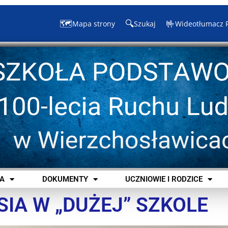
🗺️
🔍
🤟
Mapa strony
Szukaj
Wideotłumacz 
A
DOKUMENTY
UCZNIOWIE I RODZICE
IA W „DUŻEJ” SZKOLE