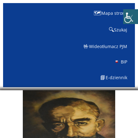
🗺️
Mapa strony
🔍
Szukaj
🤟
Wideotłumacz PJM
BIP
📘
E-dziennik