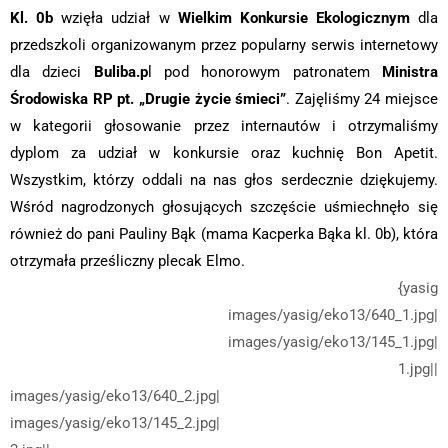
Kl. 0b
wzięła udział w
Wielkim Konkursie Ekologicznym
dla
przedszkoli organizowanym przez popularny serwis internetowy
dla dzieci
Buliba.p
l pod honorowym patronatem
Ministra
Środowiska RP pt. „Drugie życie śmieci”
. Zajęliśmy 24 miejsce
w kategorii głosowanie przez internautów i otrzymaliśmy
dyplom za udział w konkursie oraz kuchnię Bon Apetit.
Wszystkim, którzy oddali na nas głos serdecznie dziękujemy.
Wśród nagrodzonych głosujących szczęście uśmiechnęło się
również do pani Pauliny Bąk (mama Kacperka Bąka kl. 0b), która
otrzymała prześliczny plecak Elmo.
{yasig
images/yasig/eko13/640_1.jpg|
images/yasig/eko13/145_1.jpg|
1.jpg||
images/yasig/eko13/640_2.jpg|
images/yasig/eko13/145_2.jpg|