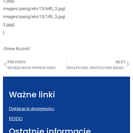
2.jpg||
images/yasig/eko13/640_3.jpg|
images/yasig/eko13/145_3.jpg|
3.jpg||
}
/Anna Kozioł/
PREVIOUS
NEXT
SZCZĘŚLIWEGO NOWEGO ROKU
ŚWIĄTECZNE, ŚWIETLICOWE KOLĘDOWANIE
Ważne linki
Deklaracja dostępności
RODO
Ostatnie informacje