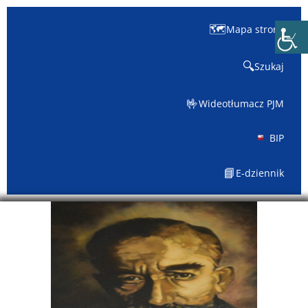
🗺️
Mapa strony
🔍
Szukaj
🤟
Wideotłumacz PJM
BIP
📘
E-dziennik