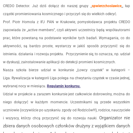
CREDO Detector. Już dziś dołącz do naszej grupy „
spwierzchoslawice
„, łap
cząstki promieniowania kosmicznego i przyczyń się do wielkich odkryć.
Prof.
Piotr Homola z IFJ PAN w Krakowie, pomysłodawca projektu CREDO
zapowiada że
„active members”, czyli aktywni uczestnicy będą współautorami
prac, które powstaną na podstawie wyników tych badań.
Wymagania, co do
aktywności, są bardzo proste, wystarczy w jakiś sposób przyczynić się do
istnienia. działania i rozwoju projektu. Przyczynienie się, to oznacza, np. udział
w dyskusji, zainstalowanie aplikacji do detekcji promieni kosmicznych.
Nasza szkoła bierze udział w konkursie „Łowcy cząstek” w kategorii –
Liga.
Rywalizacja w kategorii Liga polega na chwytaniu cząstek w czasie jednej,
wybranej nocy w miesiącu.
Regulamin konkursu.
Udział w projekcie a zarazem konkursie jest całkowicie dobrowolny, można do
niego dołączyć w każdym momencie. Uczestnikami są przede wszystkim
uczniowie (oczywiście po uzyskaniu zgody od Rodziców!!!), rodzice, nauczyciele
Organizator nie
i wszyscy, którzy chcą przyczynić się do rozwoju nauki.
zbiera danych osobowych członków drużyny z wyjątkiem danych