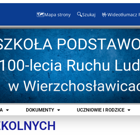
🗺️
🔍
🤟
Mapa strony
Szukaj
Wideotłumacz 
A
DOKUMENTY
UCZNIOWIE I RODZICE
ZKOLNYCH