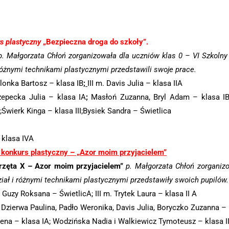
s plastyczny
„Bezpieczna droga do szkoły”.
 Małgorzata Chłoń zorganizowała dla uczniów klas 0 – VI Szkoln
 różnymi technikami plastycznymi przedstawili swoje prace.
olonka Bartosz – klasa IB
;
III m. Davis Julia – klasa IIA
zepecka Julia – klasa IA
;
Masłoń Zuzanna, Bryl Adam – klasa IB;
Świerk Kinga – klasa III;Bysiek Sandra – Świetlica
 klasa IVA
 konkurs plastyczny – „Azor moim przyjacielem”
rzęta X – Azor moim przyjacielem”
p. Małgorzata Chłoń zorganiz
ział i różnymi technikami plastycznymi przedstawiły swoich pupilów.
 Guzy Roksana – ŚwietlicA; III m. Trytek Laura – klasa II A
; Dzierwa Paulina, Padło Weronika, Davis Julia, Boryczko Zuzanna – 
lena – klasa IA; Wodzińska Nadia i Walkiewicz Tymoteusz – klasa I