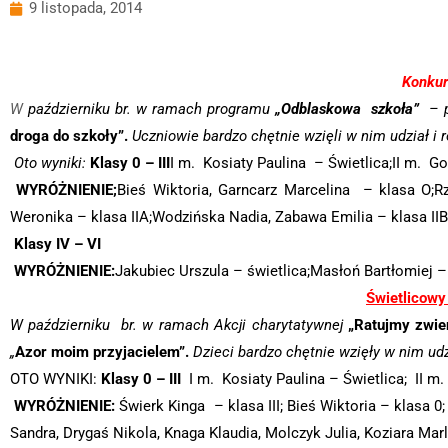
9 listopada, 2014
Konkur
W
październiku br. w ramach programu
„Odblaskowa szkoła”
– p.
droga do szkoły”.
Uczniowie bardzo chętnie wzięli w nim udział i
Oto wyniki:
Klasy 0 – III
I m. Kosiaty Paulina – Świetlica;II m. G
WYRÓŻNIENIE;
Bieś Wiktoria, Garncarz Marcelina – klasa O;R
Weronika – klasa IIA;Wodzińska Nadia, Zabawa Emilia – klasa IIB;
Klasy IV – VI
WYRÓŻNIENIE:
Jakubiec Urszula – świetlica;Masłoń Bartłomiej –
Świetlicowy
W październiku br. w ramach Akcji charytatywnej
„Ratujmy zwie
„
Azor moim przyjacielem”.
Dzieci bardzo chętnie wzięły w nim ud
OTO WYNIKI:
Klasy 0 – III
I m. Kosiaty Paulina – Świetlica; II m.
WYRÓŻNIENIE:
Świerk Kinga – klasa III; Bieś Wiktoria – klasa 0
Sandra, Drygaś Nikola, Knaga Klaudia, Molczyk Julia, Koziara Mar