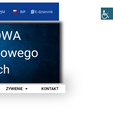
📘
PJM
BIP
E-dziennik
ŻYWIENIE
KONTAKT