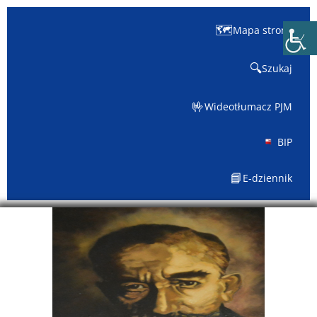
🗺️
Mapa strony
🔍
Szukaj
🤟
Wideotłumacz PJM
BIP
📘
E-dziennik