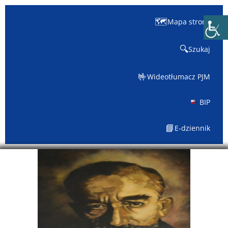
🗺️
Mapa strony
🔍
Szukaj
🤟
Wideotłumacz PJM
BIP
📘
E-dziennik