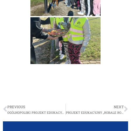
PREVIOUS
NEXT
OGÓLNOPOLSKI PROJEKT EDUKACYJNY „KREATYWNA MATEMATYKA” W 3B
PROJEKT EDUKACYJNY „ROBALE ROZRABIAJĄ”